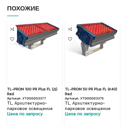
ПОХОЖИЕ
TL-PROM 100 PR Plus FL (Д)
TL-PROM 50 PR Plus FL (К40)
TL
Red
Red
R
УТ000003377
УТ000003375
TL
,
Архитектурно-
TL
,
Архитектурно-
T
парковое освещение
парковое освещение
п
Цена по запросу
Цена по запросу
Ц