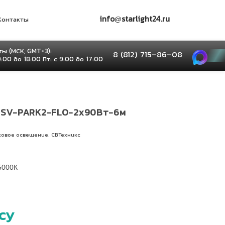
info@starlight24.ru
Контакты
ы (МСК, GMT+3):
8 (812) 715–86–08
9:00 до 18:00 Пт: с 9:00 до 17:00
 SV-PARK2-FLO-2х90Вт-6м
,
ковое освещение
СВТехникс
5000К
су