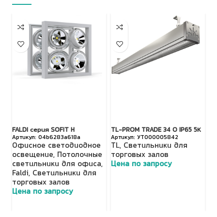
FALDI серия SOFIT H
TL-PROM TRADE 34 O IP65 5К
TL
04b6283a618a
УТ000005842
Офисное светодиодное
TL
,
Светильники для
T
освещение
,
Потолочные
торговых залов
т
светильники для офиса
,
Цена по запросу
Ц
Faldi
,
Светильники для
торговых залов
Цена по запросу