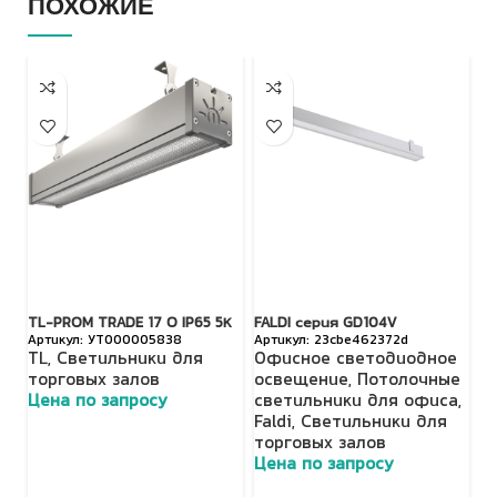
ПОХОЖИЕ
TL-PROM TRADE 17 O IP65 5К
FALDI серия GD104V
TL
УТ000005838
23cbe462372d
TL
,
Светильники для
Офисное светодиодное
T
торговых залов
освещение
,
Потолочные
т
Цена по запросу
светильники для офиса
,
Ц
Faldi
,
Светильники для
торговых залов
Цена по запросу