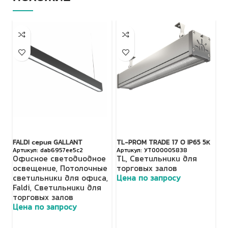
FALDI серия GALLANT
TL-PROM TRADE 17 O IP65 5К
TL
dab6957ee5c2
УТ000005838
Офисное светодиодное
TL
,
Светильники для
T
освещение
,
Потолочные
торговых залов
т
светильники для офиса
,
Цена по запросу
Ц
Faldi
,
Светильники для
торговых залов
Цена по запросу