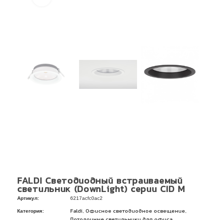
FALDI Светодиодный встраиваемый
светильник (DownLight) серии CID M
Артикул:
6217acfc0ac2
Категория:
,
,
Faldi
Офисное светодиодное освещение
,
Потолочные светильники для офиса