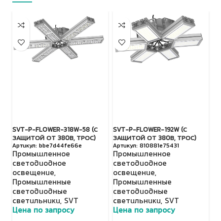
SVT-P-FLOWER-318W-58 (С
SVT-P-FLOWER-192W (С
SV
ЗАЩИТОЙ ОТ 380В, ТРОС)
ЗАЩИТОЙ ОТ 380В, ТРОС)
З
bbe7d44fe66e
810881e75431
Промышленное
Промышленное
П
светодиодное
светодиодное
с
освещение
,
освещение
,
о
Промышленные
Промышленные
П
светодиодные
светодиодные
с
светильники
,
SVT
светильники
,
SVT
с
Цена по запросу
Цена по запросу
Ц