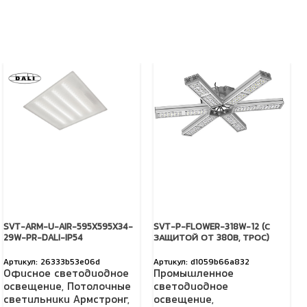
SVT-ARM-U-AIR-595X595X34-
SVT-P-FLOWER-318W-12 (С
29W-PR-DALI-IP54
ЗАЩИТОЙ ОТ 380В, ТРОС)
26333b53e06d
d1059b66a832
Офисное светодиодное
Промышленное
освещение
,
Потолочные
светодиодное
светильники Армстронг
,
освещение
,