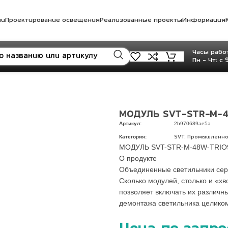
ли
Проектирование освещения
Реализованные проекты
Информация
Часы работ
Пн - Чт: с 
МОДУЛЬ SVT-STR-M-4
Артикул:
2b970689ae5a
Категория:
,
SVT
Промышленно
МОДУЛЬ SVT-STR-M-48W-TRIO9
О продукте
Объединенные светильники сер
Сколько модулей, столько и «хв
позволяет включать их различн
демонтажа светильника целико