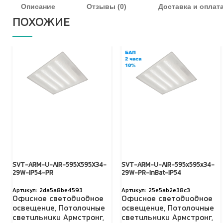
Описание
Отзывы (0)
Доставка и оплат
ПОХОЖИЕ
SVT-ARM-U-AIR-595X595X34-
SVT-ARM-U-AIR-595x595x34-
29W-IP54-PR
29W-PR-InBat-IP54
2da5a8be4593
25e5ab2e38c3
Офисное светодиодное
Офисное светодиодное
освещение
,
Потолочные
освещение
,
Потолочные
светильники Армстронг
,
светильники Армстронг
,