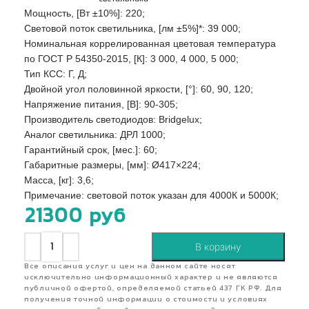
Мощность, [Вт ±10%]: 220;
Световой поток светильника, [лм ±5%]*: 39 000;
Номинальная коррелированная цветовая температура
по ГОСТ Р 54350-2015, [К]: 3 000, 4 000, 5 000;
Тип КСС: Г, Д;
Двойной угол половинной яркости, [°]: 60, 90, 120;
Напряжение питания, [В]: 90-305;
Производитель светодиодов: Bridgelux;
Аналог светильника: ДРЛ 1000;
Гарантийный срок, [мес.]: 60;
Габаритные размеры, [мм]: Ø417×224;
Масса, [кг]: 3,6;
Примечание: световой поток указан для 4000К и 5000К;
21300
руб
В корзину
Все описания услуг и цен на данном сайте носят
исключительно информационный характер и не являются
публичной офертой, определяемой статьей 437 ГК РФ. Для
получения точной информации о стоимости и условиях