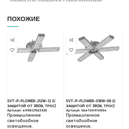
оказания услуг обращайтесь к нашим менеджерам.
ПОХОЖИЕ
SVT-P-FLOWER-212W-12 (С
SVT-P-FLOWER-318W-58 (С
TL
ЗАЩИТОЙ ОТ 380В, ТРОС)
ЗАЩИТОЙ ОТ 380В, ТРОС)
П
e496129d33d5
bbe7d44fe66e
Промышленное
Промышленное
с
светодиодное
светодиодное
о
освещение
,
освещение
,
Н