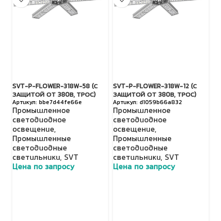
SVT-P-FLOWER-318W-58 (С
SVT-P-FLOWER-318W-12 (С
S
ЗАЩИТОЙ ОТ 380В, ТРОС)
ЗАЩИТОЙ ОТ 380В, ТРОС)
З
bbe7d44fe66e
d1059b66a832
Промышленное
Промышленное
П
светодиодное
светодиодное
с
освещение
,
освещение
,
о
Промышленные
Промышленные
П
светодиодные
светодиодные
с
светильники
,
SVT
светильники
,
SVT
с
Цена по запросу
Цена по запросу
Ц