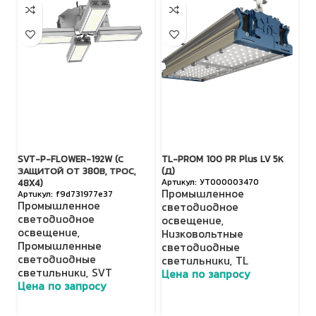
SVT-P-FLOWER-192W (С
TL-PROM 100 PR Plus LV 5К
TL
ЗАЩИТОЙ ОТ 380В, ТРОС,
(Д)
П
УТ000003470
48X4)
Промышленное
f9d731977e37
с
Промышленное
светодиодное
о
светодиодное
освещение
,
Н
освещение
,
Низковольтные
с
Промышленные
светодиодные
с
светодиодные
светильники
,
TL
Ц
светильники
,
SVT
Цена по запросу
Цена по запросу