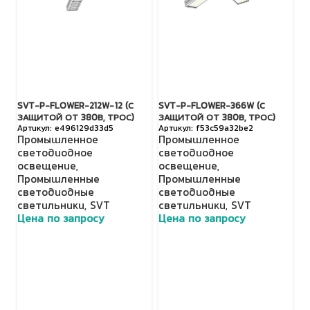
SVT-P-FLOWER-212W-12 (С
SVT-P-FLOWER-366W (С
S
ЗАЩИТОЙ ОТ 380В, ТРОС)
ЗАЩИТОЙ ОТ 380В, ТРОС)
29
e496129d33d5
f53c59a32be2
Промышленное
Промышленное
О
светодиодное
светодиодное
о
освещение
,
освещение
,
с
Промышленные
Промышленные
П
светодиодные
светодиодные
с
светильники
,
SVT
светильники
,
SVT
S
Цена по запросу
Цена по запросу
Ц