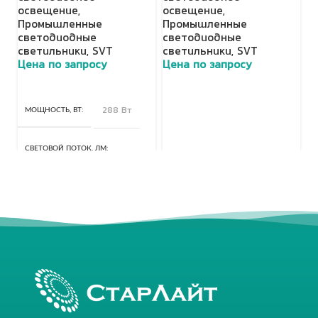
освещение
,
освещение
,
о
Промышленные
Промышленные
П
светодиодные
светодиодные
с
светильники
,
SVT
светильники
,
SVT
с
Цена по запросу
Цена по запросу
Ц
МОЩНОСТЬ, ВТ
288 Вт
СВЕТОВОЙ ПОТОК, ЛМ
40320 Лм
КЛАСС ЗАЩИТЫ, IP
67