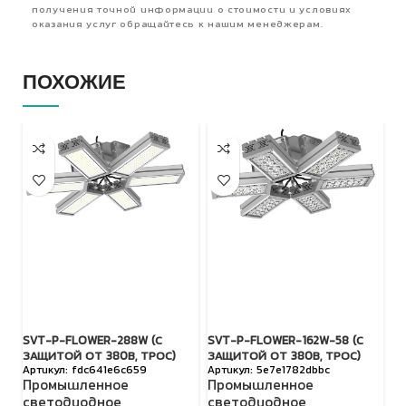
получения точной информации о стоимости и условиях
оказания услуг обращайтесь к нашим менеджерам.
ПОХОЖИЕ
SVT-P-FLOWER-288W (С
SVT-P-FLOWER-162W-58 (С
SV
ЗАЩИТОЙ ОТ 380В, ТРОС)
ЗАЩИТОЙ ОТ 380В, ТРОС)
З
fdc641e6c659
5e7e1782dbbc
Промышленное
Промышленное
П
светодиодное
светодиодное
с