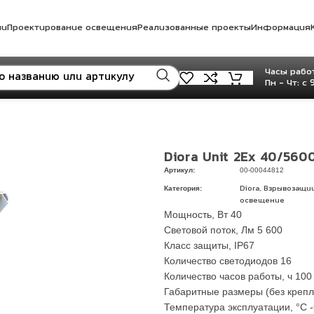
ли
Проектирование освещения
Реализованные проекты
Информация
Часы работ
Пн - Чт: с 
Diora Unit 2Ex 40/560
Артикул:
00-00044812
Категория:
,
Diora
Взрывозащи
освещение
Мощность, Вт 40
Световой поток, Лм 5 600
Класс защиты, IP67
Количество светодиодов 16
Количество часов работы, ч 100
Габаритные размеры (без крепле
Температура эксплуатации, °C -