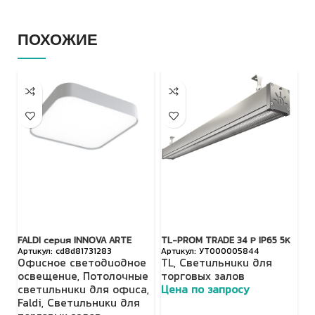
ПОХОЖИЕ
FALDI серия INNOVA ARTE
TL-PROM TRADE 34 Р IP65 5К
FA
cd8d81731283
УТ000005844
Офисное светодиодное
TL
,
Светильники для
О
освещение
,
Потолочные
торговых залов
с
светильники для офиса
,
Цена по запросу
А
Faldi
,
Светильники для
с