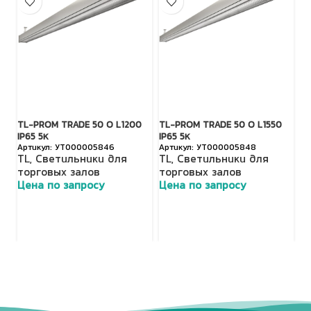
TL-PROM TRADE 50 O L1200
TL-PROM TRADE 50 O L1550
FA
IP65 5К
IP65 5К
О
УТ000005846
УТ000005848
TL
,
Светильники для
TL
,
Светильники для
о
торговых залов
торговых залов
с
Цена по запросу
Цена по запросу
Fa
т
Ц