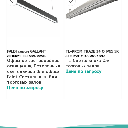
FALDI серия GALLANT
TL-PROM TRADE 34 O IP65 5К
FA
dab6957ee5c2
УТ000005842
Офисное светодиодное
TL
,
Светильники для
О
освещение
,
Потолочные
торговых залов
о
светильники для офиса
,
Цена по запросу
с
Faldi
,
Светильники для
Fa
торговых залов
т
Цена по запросу
Ц