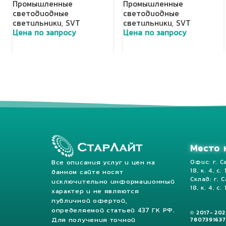
Промышленные
Промышленные
светодиодные
светодиодные
светильники
,
SVT
светильники
,
SVT
Цена по запросу
Цена по запросу
Добавить в корзину
Добавить в корзину
Место 
Все описания услуг и цен на
Офис: г. С
18, к. 4, с.
данном сайте носят
Склад: г. 
исключительно информационный
18, к. 4, с. 
характер и не являются
публичной офертой,
определяемой статьей 437 ГК РФ.
© 2017- 20
Для получения точной
7807391637