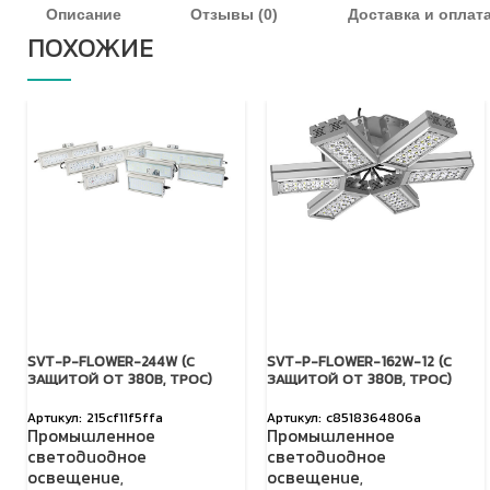
Описание
Отзывы (0)
Доставка и оплат
ПОХОЖИЕ
SVT-P-FLOWER-244W (С
SVT-P-FLOWER-162W-12 (С
ЗАЩИТОЙ ОТ 380В, ТРОС)
ЗАЩИТОЙ ОТ 380В, ТРОС)
215cf11f5ffa
c8518364806a
Промышленное
Промышленное
светодиодное
светодиодное
освещение
,
освещение
,