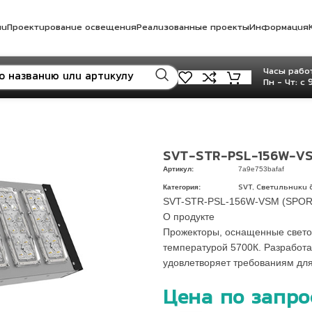
ли
Проектирование освещения
Реализованные проекты
Информация
Часы работ
Пн - Чт: с 
SVT-STR-PSL-156W-VS
Артикул:
7a9e753bafaf
Категория:
,
SVT
Светильники 
SVT-STR-PSL-156W-VSM (SPOR
О продукте
Прожекторы, оснащенные свето
температурой 5700К. Разработа
удовлетворяет требованиям дл
Цена по запро