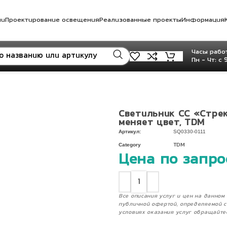
ли
Проектирование освещения
Реализованные проекты
Информация
Часы работ
Пн - Чт: с 
Светильник СС «Стрек
меняет цвет, TDM
Артикул:
SQ0330-0111
Category
TDM
Цена по запро
Все описания услуг и цен на данно
публичной офертой, определяемой с
условиях оказания услуг обращайте