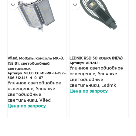
Viled, Модуль, консоль МК-3,
LEDNIK RSD 50 КОБРА (NEW)
Vi
AR12421
192 Вт, светодиодный
Вт
Уличное светодиодное
светильник
с
VILED СС М1-МК-Н-192-
освещение
,
Уличные
366.312.143-4-0-67
66
светодиодные
Уличное светодиодное
У
светильники
,
Lednik
освещение
,
Уличные
о
Цена по запросу
светодиодные
с
светильники
,
Viled
с
Цена по запросу
Ц