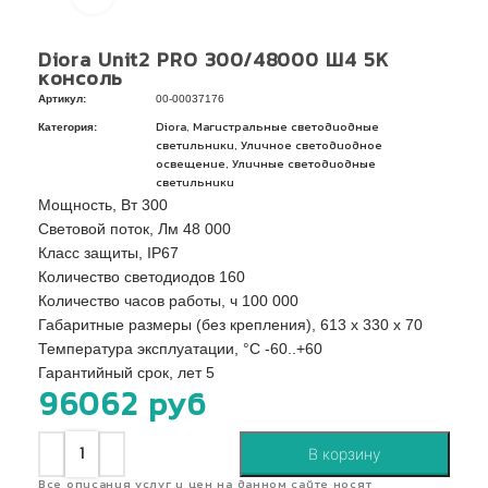
Diora Unit2 PRO 300/48000 Ш4 5K
консоль
Артикул:
00-00037176
Категория:
,
Diora
Магистральные светодиодные
,
светильники
Уличное светодиодное
,
освещение
Уличные светодиодные
светильники
Мощность, Вт 300
Световой поток, Лм 48 000
Класс защиты, IP67
Количество светодиодов 160
Количество часов работы, ч 100 000
Габаритные размеры (без крепления), 613 x 330 x 70
Температура эксплуатации, °C -60..+60
Гарантийный срок, лет 5
96062
руб
В корзину
Все описания услуг и цен на данном сайте носят