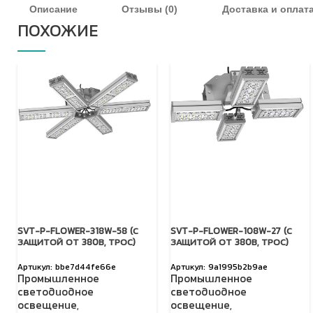
Описание
Отзывы (0)
Доставка и оплат
ПОХОЖИЕ
SVT-P-FLOWER-318W-58 (С
SVT-P-FLOWER-108W-27 (С
ЗАЩИТОЙ ОТ 380В, ТРОС)
ЗАЩИТОЙ ОТ 380В, ТРОС)
bbe7d44fe66e
9a1995b2b9ae
Промышленное
Промышленное
светодиодное
светодиодное
освещение
,
освещение
,