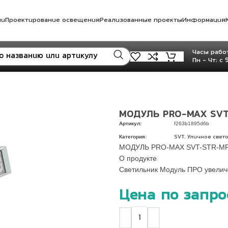
ли
Проектирование освещения
Реализованные проекты
Информация
Часы работ
Пн - Чт: с 
МОДУЛЬ PRO-MAX SVT
Артикул:
f263b1895d6b
Категория:
,
SVT
Уличное свет
МОДУЛЬ PRO-MAX SVT-STR-M
О продукте
Светильник Модуль ПРО увелич
Цена по запро