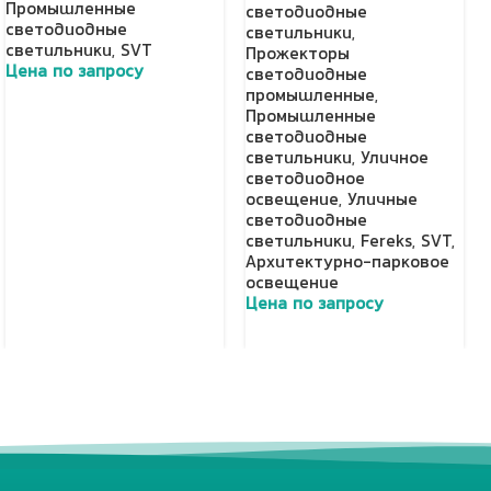
Промышленные
светодиодные
светодиодные
светильники
,
светильники
,
SVT
Прожекторы
Цена по запросу
светодиодные
промышленные
,
Добавить в корзину
Промышленные
светодиодные
светильники
,
Уличное
светодиодное
освещение
,
Уличные
светодиодные
светильники
,
Fereks
,
SVT
,
Архитектурно-парковое
освещение
Цена по запросу
Добавить в корзину