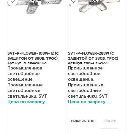
SVT-P-FLOWER-108W-12 (С
SVT-P-FLOWER-288W (С
SV
ЗАЩИТОЙ ОТ 380В, ТРОС)
ЗАЩИТОЙ ОТ 380В, ТРОС)
З
c6d1bac01969
fdc641e6c659
Промышленное
Промышленное
П
светодиодное
светодиодное
с
освещение
,
освещение
,
о
Промышленные
Промышленные
П
светодиодные
светодиодные
с
светильники
,
SVT
светильники
,
SVT
с
Цена по запросу
Цена по запросу
Ц
МОЩНОСТЬ, ВТ
288 Вт