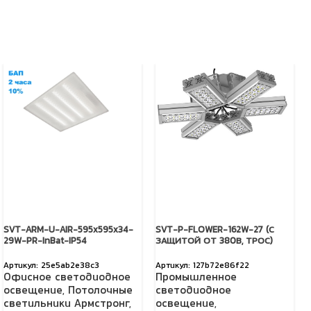
SVT-ARM-U-AIR-595x595x34-
SVT-P-FLOWER-162W-27 (С
29W-PR-InBat-IP54
ЗАЩИТОЙ ОТ 380В, ТРОС)
25e5ab2e38c3
127b72e86f22
Офисное светодиодное
Промышленное
освещение
,
Потолочные
светодиодное
светильники Армстронг
,
освещение
,