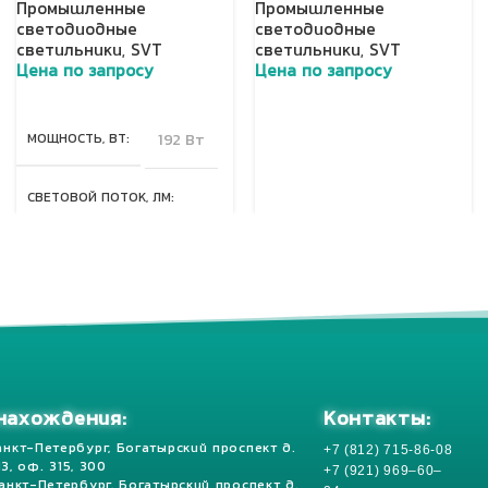
Промышленные
Промышленные
светодиодные
светодиодные
светильники
,
SVT
светильники
,
SVT
Цена по запросу
Цена по запросу
Добавить в корзину
Добавить в корзину
МОЩНОСТЬ, ВТ
192 Вт
СВЕТОВОЙ ПОТОК, ЛМ
25920 Лм
КЛАСС ЗАЩИТЫ, IP
67
Контакты:
нахождения:
+7 (812) 715-86-08
анкт-Петербург, Богатырский проспект д.
 13, оф. 315, 300
+7 (921) 969–60–
Санкт-Петербург, Богатырский проспект д.