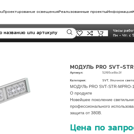
ли
Проектирование освещения
Реализованные проекты
Информация
Часы работ
Пн - Чт: с 
МОДУЛЬ PRO SVT-STR
Артикул:
52f95ce8bc3f
Категория:
,
SVT
Уличное свет
МОДУЛЬ PRO SVT-STR-MPRO-
О продукте
Новейшее поколение светильни
профессионального использова
защита от 380В.
Цена по запро