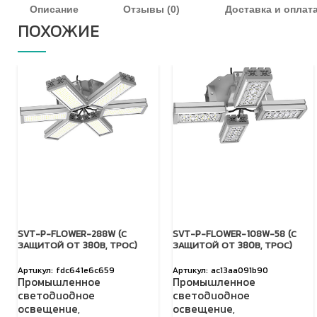
Описание
Отзывы (0)
Доставка и оплат
ПОХОЖИЕ
SVT-P-FLOWER-288W (С
SVT-P-FLOWER-108W-58 (С
ЗАЩИТОЙ ОТ 380В, ТРОС)
ЗАЩИТОЙ ОТ 380В, ТРОС)
fdc641e6c659
ac13aa091b90
Промышленное
Промышленное
светодиодное
светодиодное
освещение
,
освещение
,