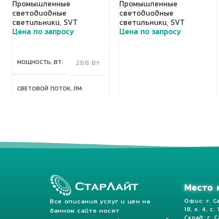
Промышленные
Промышленные
светодиодные
светодиодные
светильники
,
SVT
светильники
,
SVT
Цена по запросу
Цена по запросу
Добавить в корзину
Добавить в корзину
МОЩНОСТЬ, ВТ
288 Вт
СВЕТОВОЙ ПОТОК, ЛМ
40320 Лм
КЛАСС ЗАЩИТЫ, IP
67
Место 
Все описания услуг и цен на
Офис: г. С
18, к. 4, с.
данном сайте носят
Склад: г. 