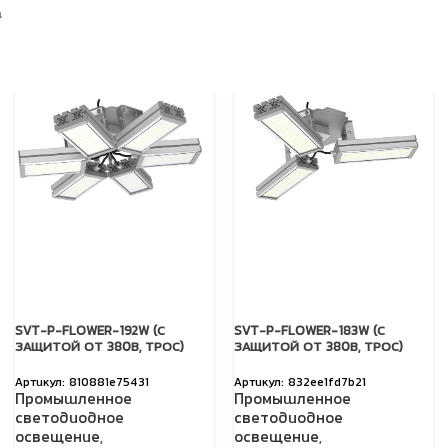
а
SVT-P-FLOWER-192W (С
SVT-P-FLOWER-183W (С
ЗАЩИТОЙ ОТ 380В, ТРОС)
ЗАЩИТОЙ ОТ 380В, ТРОС)
810881e75431
832ee1fd7b21
Промышленное
Промышленное
светодиодное
светодиодное
освещение
,
освещение
,