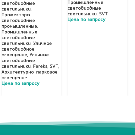
Промышленные
светодиодные
светодиодные
светильники
,
светильники
,
SVT
Прожекторы
Цена по запросу
светодиодные
промышленные
,
Добавить в корзину
Промышленные
светодиодные
светильники
,
Уличное
светодиодное
освещение
,
Уличные
светодиодные
светильники
,
Fereks
,
SVT
,
Архитектурно-парковое
освещение
Цена по запросу
Добавить в корзину