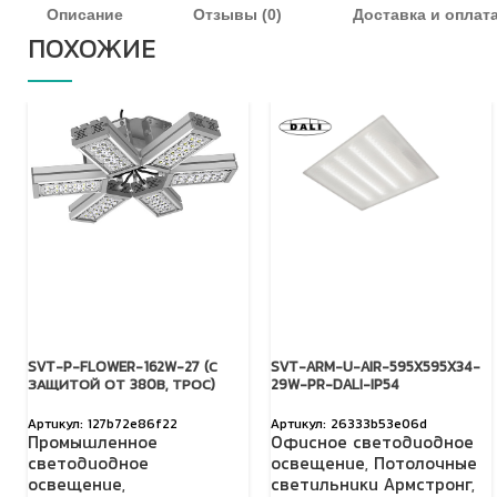
Описание
Отзывы (0)
Доставка и оплат
ПОХОЖИЕ
SVT-P-FLOWER-162W-27 (С
SVT-ARM-U-AIR-595X595X34-
ЗАЩИТОЙ ОТ 380В, ТРОС)
29W-PR-DALI-IP54
127b72e86f22
26333b53e06d
Промышленное
Офисное светодиодное
светодиодное
освещение
,
Потолочные
освещение
,
светильники Армстронг
,