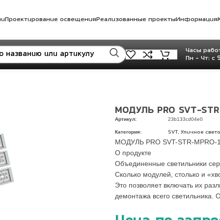
ли
Проектирование освещения
Реализованные проекты
Информация
Часы работ
Пн - Чт: с 
МОДУЛЬ PRO SVT-STR
Артикул:
23b133cd04e0
Категория:
,
SVT
Уличное свет
МОДУЛЬ PRO SVT-STR-MPRO-1
О продукте
Объединенные светильники сер
Сколько модулей, столько и «хв
Это позволяет включать их раз
демонтажа всего светильника. 