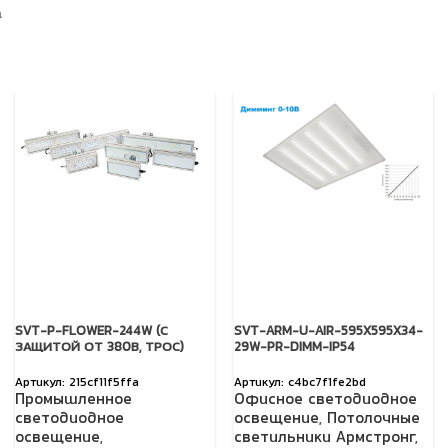
а
SVT-P-FLOWER-244W (С
SVT-ARM-U-AIR-595X595X34-
ЗАЩИТОЙ ОТ 380В, ТРОС)
29W-PR-DIMM-IP54
215cf11f5ffa
c4bc7f1fe2bd
Промышленное
Офисное светодиодное
светодиодное
освещение
,
Потолочные
освещение
,
светильники Армстронг
,