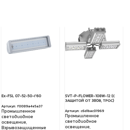
Ex-FSL 07-52-50-Г60
SVT-P-FLOWER-108W-12 (С
ЗАЩИТОЙ ОТ 380В, ТРОС)
f0089a4e5a37
Промышленное
c6d1bac01969
Промышленное
светодиодное
светодиодное
освещение
,
освещение
,
Взрывозащищенные