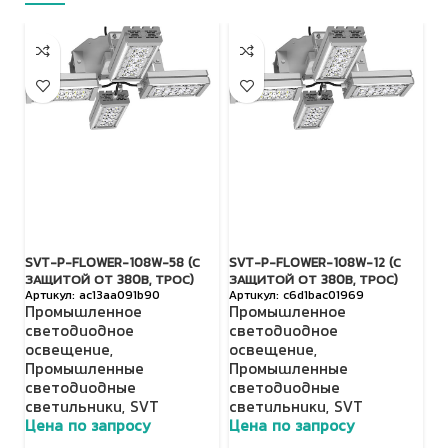
SVT-P-FLOWER-108W-58 (С
SVT-P-FLOWER-108W-12 (С
SV
ЗАЩИТОЙ ОТ 380В, ТРОС)
ЗАЩИТОЙ ОТ 380В, ТРОС)
З
ac13aa091b90
c6d1bac01969
48
Промышленное
Промышленное
П
светодиодное
светодиодное
с
освещение
,
освещение
,
о
Промышленные
Промышленные
П
светодиодные
светодиодные
с
светильники
,
SVT
светильники
,
SVT
с
Цена по запросу
Цена по запросу
Ц