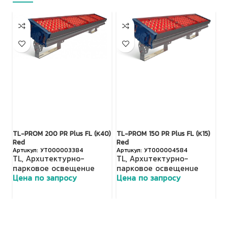
TL-PROM 200 PR Plus FL (К40)
TL-PROM 150 PR Plus FL (К15)
TL
Red
Red
R
УТ000003384
УТ000004584
TL
,
Архитектурно-
TL
,
Архитектурно-
T
парковое освещение
парковое освещение
п
Цена по запросу
Цена по запросу
Ц