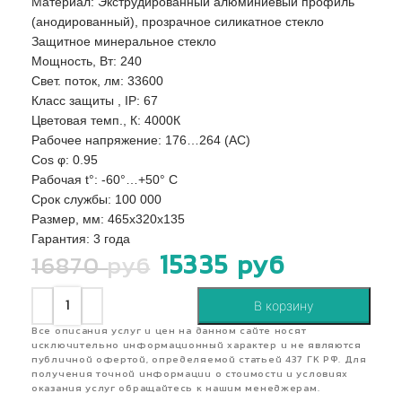
Материал: Экструдированный алюминиевый профиль
(анодированный), прозрачное силикатное стекло
Защитное минеральное стекло
Мощность, Вт: 240
Свет. поток, лм: 33600
Класс защиты , IP: 67
Цветовая темп., К: 4000К
Рабочее напряжение: 176…264 (AС)
Сos φ: 0.95
Рабочая t°: -60°…+50° С
Срок службы: 100 000
Размер, мм: 465х320х135
Гарантия: 3 года
15335
руб
16870
руб
В корзину
Все описания услуг и цен на данном сайте носят
исключительно информационный характер и не являются
публичной офертой, определяемой статьей 437 ГК РФ. Для
получения точной информации о стоимости и условиях
оказания услуг обращайтесь к нашим менеджерам.