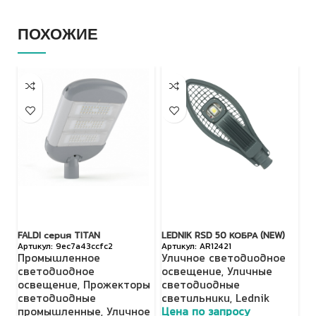
ПОХОЖИЕ
FALDI серия TITAN
LEDNIK RSD 50 КОБРА (NEW)
Vi
9ec7a43ccfc2
AR12421
12
Промышленное
Уличное светодиодное
с
светодиодное
освещение
,
Уличные
36
освещение
,
Прожекторы
светодиодные
У
светодиодные
светильники
,
Lednik
о
промышленные
,
Уличное
Цена по запросу