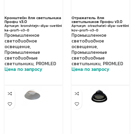
Кронштейн для светильника
Отражатель для
Профи v3.0
светильников Профи v3.0
kronshtejn-dlya-svetilni
otrazhatel-dlya-svetilni
ka-profi-v3-0
kov-profi-v3-0
Промышленное
Промышленное
светодиодное
светодиодное
освещение
,
освещение
,
Промышленные
Промышленные
светодиодные
светодиодные
светильники
,
PROMLED
светильники
,
PROMLED
Цена по запросу
Цена по запросу