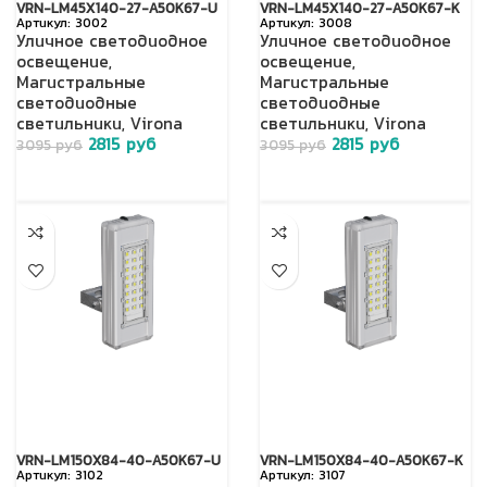
VRN-LM45X140-27-A50K67-U
VRN-LM45X140-27-A50K67-K
3002
3008
Уличное светодиодное
Уличное светодиодное
освещение
,
освещение
,
Магистральные
Магистральные
светодиодные
светодиодные
светильники
,
Virona
светильники
,
Virona
2815
руб
2815
руб
3095
руб
3095
руб
VRN-LM150X84-40-A50K67-U
VRN-LM150X84-40-A50K67-K
3102
3107