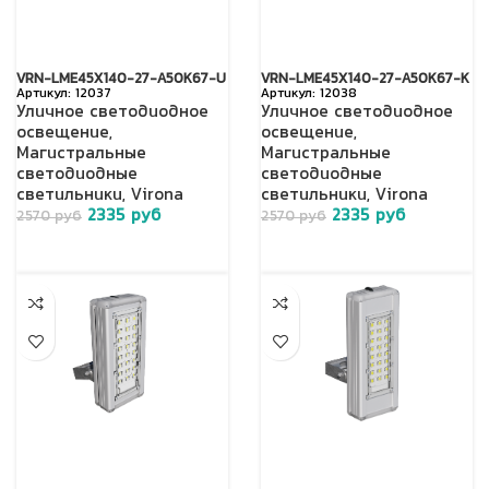
VRN-LME45X140-27-A50K67-U
VRN-LME45X140-27-A50K67-K
12037
12038
Уличное светодиодное
Уличное светодиодное
освещение
,
освещение
,
Магистральные
Магистральные
светодиодные
светодиодные
светильники
,
Virona
светильники
,
Virona
2335
руб
2335
руб
2570
руб
2570
руб