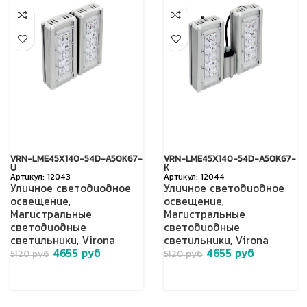
VRN-LME45X140-54D-A50K67-
VRN-LME45X140-54D-A50K67-
U
K
12043
12044
Уличное светодиодное
Уличное светодиодное
освещение
,
освещение
,
Магистральные
Магистральные
светодиодные
светодиодные
светильники
,
Virona
светильники
,
Virona
4655
руб
4655
руб
5120
руб
5120
руб