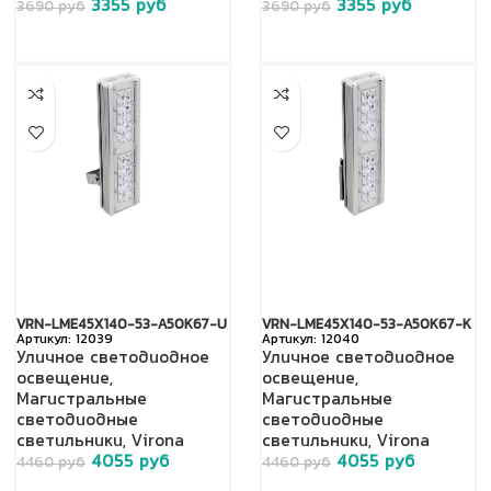
3355
руб
3355
руб
3690
руб
3690
руб
VRN-LME45X140-53-A50K67-U
VRN-LME45X140-53-A50K67-K
12039
12040
Уличное светодиодное
Уличное светодиодное
освещение
,
освещение
,
Магистральные
Магистральные
светодиодные
светодиодные
светильники
,
Virona
светильники
,
Virona
4055
руб
4055
руб
4460
руб
4460
руб