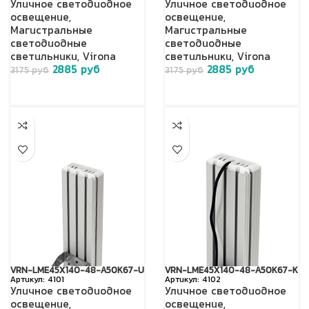
Уличное светодиодное
Уличное светодиодное
освещение
,
освещение
,
Магистральные
Магистральные
светодиодные
светодиодные
светильники
,
Virona
светильники
,
Virona
2885
руб
2885
руб
3175
руб
3175
руб
VRN-LME45X140-48-A50K67-U
VRN-LME45X140-48-A50K67-K
4101
4102
Уличное светодиодное
Уличное светодиодное
освещение
,
освещение
,