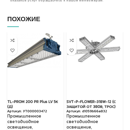
оказания услуг обращайтесь к нашим менеджерам.
ПОХОЖИЕ
TL-PROM 200 PR Plus LV 5К
SVT-P-FLOWER-318W-12 (С
TL
(Д)
ЗАЩИТОЙ ОТ 380В, ТРОС)
(Д
УТ000003472
d1059b66a832
Промышленное
Промышленное
П
светодиодное
светодиодное
с
освещение
,
освещение
,
о