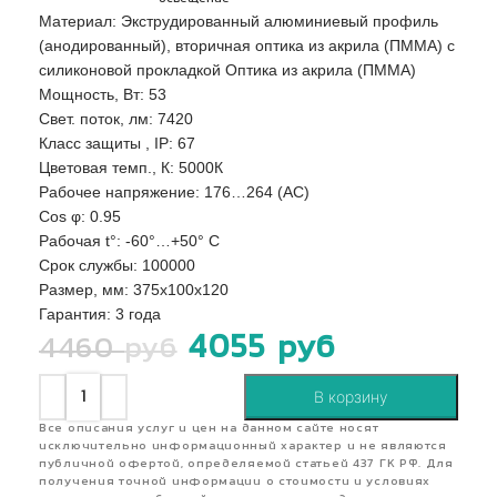
Материал: Экструдированный алюминиевый профиль
(анодированный), вторичная оптика из акрила (ПММА) с
силиконовой прокладкой Оптика из акрила (ПММА)
Мощность, Вт: 53
Свет. поток, лм: 7420
Класс защиты , IP: 67
Цветовая темп., К: 5000К
Рабочее напряжение: 176…264 (AС)
Сos φ: 0.95
Рабочая t°: -60°…+50° С
Срок службы: 100000
Размер, мм: 375х100х120
Гарантия: 3 года
4055
руб
4460
руб
В корзину
Все описания услуг и цен на данном сайте носят
исключительно информационный характер и не являются
публичной офертой, определяемой статьей 437 ГК РФ. Для
получения точной информации о стоимости и условиях