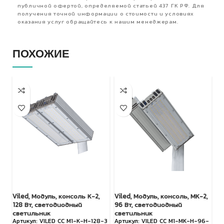
публичной офертой, определяемой статьей 437 ГК РФ. Для
получения точной информации о стоимости и условиях
оказания услуг обращайтесь к нашим менеджерам.
ПОХОЖИЕ
Viled, Модуль, консоль К-2,
Viled, Модуль, консоль, МК-2,
FA
128 Вт, светодиодный
96 Вт, светодиодный
П
светильник
светильник
VILED СС М1-К-Н-128-3
VILED СС М1-МК-Н-96-
с