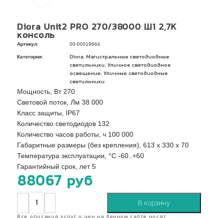
Diora Unit2 PRO 270/38000 Ш1 2,7К
консоль
Артикул:
00-00019664
Категория:
,
Diora
Магистральные светодиодные
,
светильники
Уличное светодиодное
,
освещение
Уличные светодиодные
светильники
Мощность, Вт 270
Световой поток, Лм 38 000
Класс защиты, IP67
Количество светодиодов 132
Количество часов работы, ч 100 000
Габаритные размеры (без крепления), 613 x 330 x 70
Температура эксплуатации, °C -60..+60
Гарантийный срок, лет 5
88067
руб
В корзину
Все описания услуг и цен на данном сайте носят