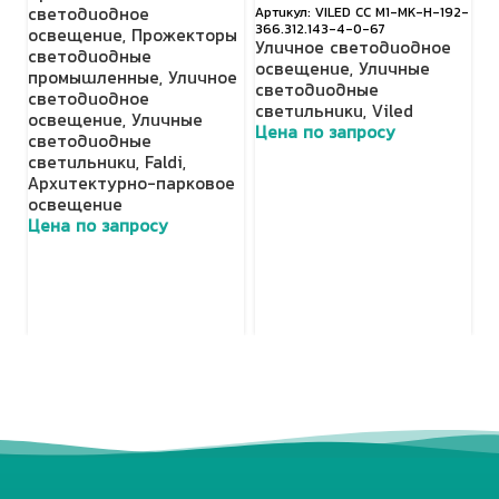
светодиодное
VILED СС М1-МК-Н-192-
о
366.312.143-4-0-67
освещение
,
Прожекторы
с
Уличное светодиодное
светодиодные
с
освещение
,
Уличные
промышленные
,
Уличное
Ц
светодиодные
светодиодное
светильники
,
Viled
освещение
,
Уличные
Цена по запросу
светодиодные
светильники
,
Faldi
,
Архитектурно-парковое
освещение
Цена по запросу