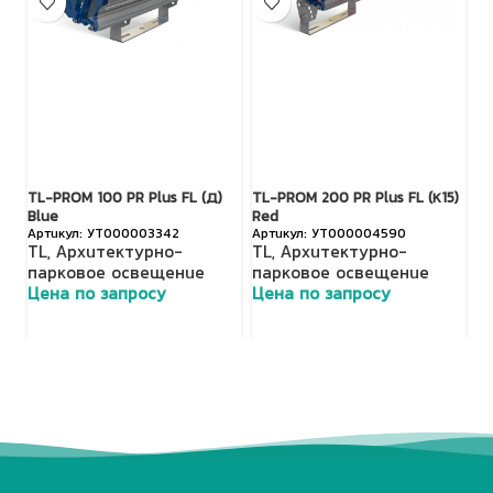
TL-PROM 100 PR Plus FL (Д)
TL-PROM 200 PR Plus FL (К15)
TL
Blue
Red
T
УТ000003342
УТ000004590
TL
,
Архитектурно-
TL
,
Архитектурно-
п
парковое освещение
парковое освещение
Ц
Цена по запросу
Цена по запросу