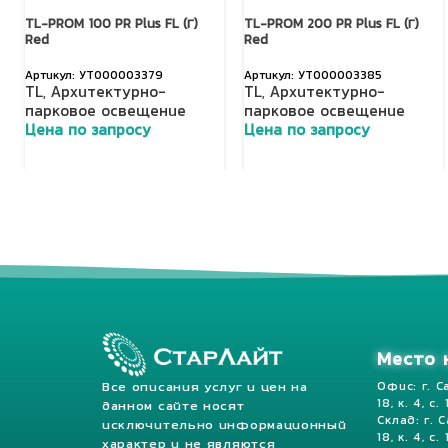
TL-PROM 100 PR Plus FL (Г)
TL-PROM 200 PR Plus FL (Г)
Red
Red
УТ000003379
УТ000003385
TL
,
Архитектурно-
TL
,
Архитектурно-
парковое освещение
парковое освещение
Цена по запросу
Цена по запросу
Добавить в корзину
Добавить в корзину
Место 
Все описания услуг и цен на
Офис: г. С
18, к. 4, с.
данном сайте носят
Склад: г. 
исключительно информационный
18, к. 4, с. 
характер и не являются