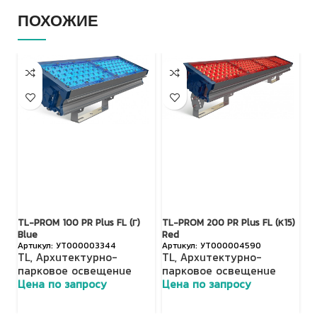
ПОХОЖИЕ
TL-PROM 100 PR Plus FL (Г)
TL-PROM 200 PR Plus FL (К15)
TL
Blue
Red
R
УТ000003344
УТ000004590
TL
,
Архитектурно-
TL
,
Архитектурно-
T
парковое освещение
парковое освещение
п
Цена по запросу
Цена по запросу
Ц