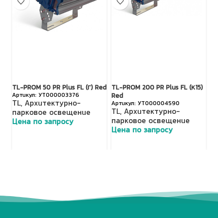
TL-PROM 50 PR Plus FL (Г) Red
TL-PROM 200 PR Plus FL (К15)
TL
УТ000003376
Red
R
TL
,
Архитектурно-
УТ000004590
TL
,
Архитектурно-
T
парковое освещение
парковое освещение
п
Цена по запросу
Цена по запросу
Ц