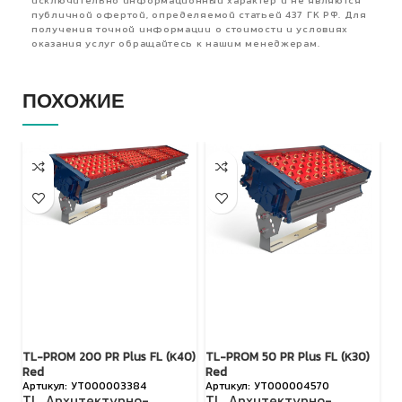
исключительно информационный характер и не являются
публичной офертой, определяемой статьей 437 ГК РФ. Для
получения точной информации о стоимости и условиях
оказания услуг обращайтесь к нашим менеджерам.
ПОХОЖИЕ
TL-PROM 200 PR Plus FL (К40)
TL-PROM 50 PR Plus FL (К30)
TL
Red
Red
R
УТ000003384
УТ000004570