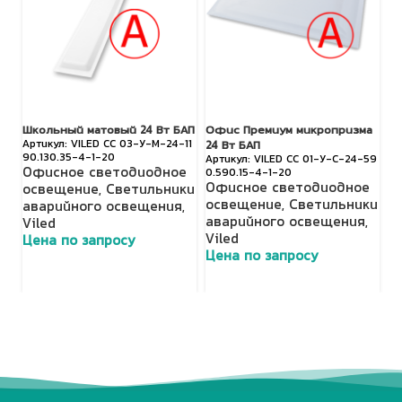
Школьный матовый 24 Вт БАП
Офис Премиум микропризма
TL
VILED СС 03-У-М-24-11
24 Вт БАП
90.130.35-4-1-20
О
VILED СС 01-У-С-24-59
Офисное светодиодное
0.590.15-4-1-20
о
Офисное светодиодное
освещение
,
Светильники
с
освещение
,
Светильники
аварийного освещения
,
П
аварийного освещения
,
Viled
с
Viled
Цена по запросу
Ц
Цена по запросу