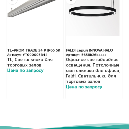
TL-PROM TRADE 34 Р IP65 5К
FALDI серия INNOVA HALO
TL
УТ000005844
5658b26baaae
TL
,
Светильники для
Офисное светодиодное
T
торговых залов
освещение
,
Потолочные
т
Цена по запросу
светильники для офиса
,
Ц
Faldi
,
Светильники для
торговых залов
Цена по запросу