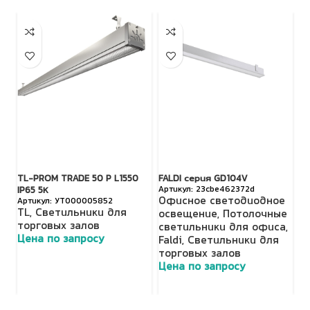
TL-PROM TRADE 50 P L1550
FALDI серия GD104V
FA
23cbe462372d
IP65 5К
Офисное светодиодное
О
УТ000005852
TL
,
Светильники для
освещение
,
Потолочные
о
торговых залов
светильники для офиса
,
с
Цена по запросу
Faldi
,
Светильники для
Fa
торговых залов
т
Цена по запросу
Ц