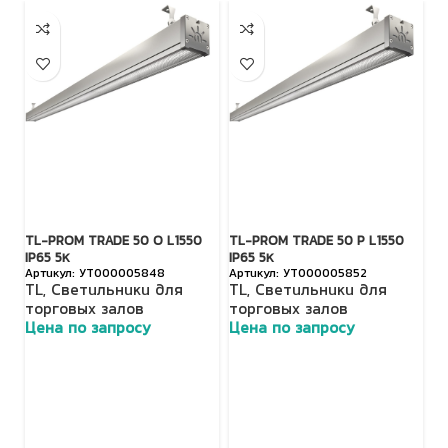
TL-PROM TRADE 50 O L1550
TL-PROM TRADE 50 P L1550
FA
IP65 5К
IP65 5К
О
УТ000005848
УТ000005852
TL
,
Светильники для
TL
,
Светильники для
с
торговых залов
торговых залов
А
Цена по запросу
Цена по запросу
с
О
о
с
П
с
о