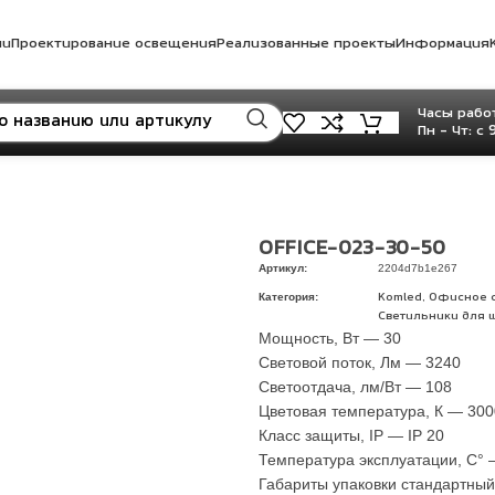
ли
Проектирование освещения
Реализованные проекты
Информация
Часы работ
Пн - Чт: с 
OFFICE-023-30-50
Артикул:
2204d7b1e267
Категория:
,
Komled
Офисное 
Светильники для 
Мощность, Вт — 30
Световой поток, Лм — 3240
Светоотдача, лм/Вт — 108
Цветовая температура, К — 300
Класс защиты, IP — IP 20
Температура эксплуатации, С° 
Габариты упаковки стандартны