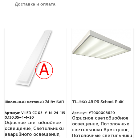
Доставка и оплата
Школьный матовый 24 Вт БАП
TL-ЭКО 48 PR School P 4К
VILED СС 03-У-М-24-119
УТ000003620
0.130.35-4-1-20
Офисное светодиодное
Офисное светодиодное
освещение
,
Потолочные
освещение
,
Светильники
светильники Армстронг
,
аварийного освещения
,
Потолочные светильники