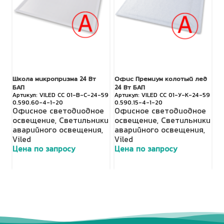
Школа микропризма 24 Вт
Офис Премиум колотый лед
TL
БАП
24 Вт БАП
О
VILED СС 01-В-С-24-59
VILED СС 01-У-К-24-59
0.590.60-4-1-20
0.590.15-4-1-20
о
Офисное светодиодное
Офисное светодиодное
с
освещение
,
Светильники
освещение
,
Светильники
П
аварийного освещения
,
аварийного освещения
,
с
Viled
Viled
Ц
Цена по запросу
Цена по запросу