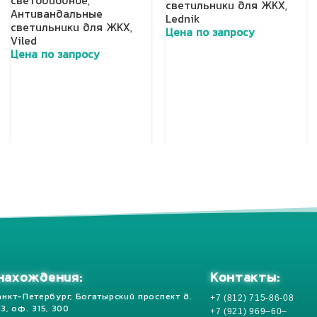
светодиодное
,
светильники для ЖКХ
,
Антивандальные
Lednik
светильники для ЖКХ
,
Цена по запросу
Viled
Добавить в корзину
Цена по запросу
Добавить в корзину
Контакты:
нахождения:
+7 (812) 715-86-08
анкт-Петербург, Богатырский проспект д.
 13, оф. 315, 300
+7 (921) 969–60–