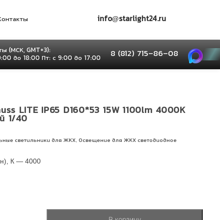
info@starlight24.ru
Контакты
ы (МСК, GMT+3):
8 (812) 715–86–08
9:00 до 18:00 Пт: с 9:00 до 17:00
uss LITE IP65 D160*53 15W 1100lm 4000K
й 1/40
,
ьные светильники для ЖКХ
Освещение для ЖКХ светодиодное
н), К — 4000
В корзину