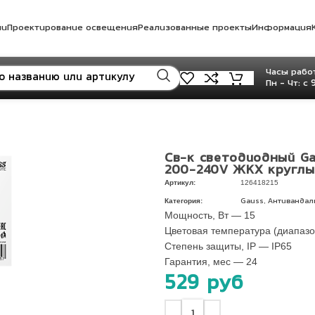
ли
Проектирование освещения
Реализованные проекты
Информация
Часы работ
Пн - Чт: с 
Св-к светодиодный Ga
200-240V ЖКХ круглы
Артикул:
126418215
Категория:
,
Gauss
Антивандал
Мощность, Вт — 15
Цветовая температура (диапазо
Степень защиты, IP — IP65
Гарантия, мес — 24
529
руб