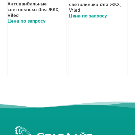
П
Антивандальные
светильники для ЖКХ
,
с
светильники для ЖКХ
,
Viled
о
Viled
Цена по запросу
П
Цена по запросу
с
с
С
т
Ц