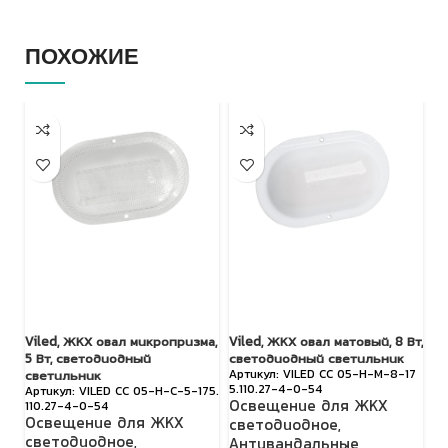
ПОХОЖИЕ
Viled, ЖКХ овал микропризма,
Viled, ЖКХ овал матовый, 8 Вт,
FA
5 Вт, светодиодный
светодиодный светильник
О
VILED СС 05-Н-М-8-17
светильник
5.110.27-4-0-54
VILED CC 05-Н-С-5-175.
с
Освещение для ЖКХ
110.27-4-0-54
А
Освещение для ЖКХ
светодиодное
,
с
светодиодное
,
Антивандальные