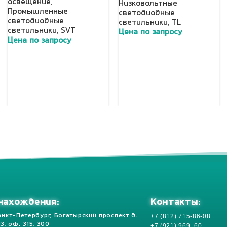
освещение
,
Низковольтные
Промышленные
светодиодные
светодиодные
светильники
,
TL
светильники
,
SVT
Цена по запросу
Цена по запросу
Добавить в корзину
Добавить в корзину
Контакты:
нахождения:
+7 (812) 715-86-08
анкт-Петербург, Богатырский проспект д.
 13, оф. 315, 300
+7 (921) 969–60–