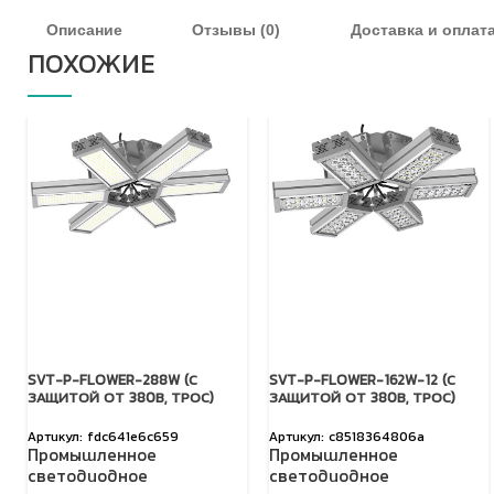
Описание
Отзывы (0)
Доставка и оплат
ПОХОЖИЕ
SVT-P-FLOWER-288W (С
SVT-P-FLOWER-162W-12 (С
ЗАЩИТОЙ ОТ 380В, ТРОС)
ЗАЩИТОЙ ОТ 380В, ТРОС)
fdc641e6c659
c8518364806a
Промышленное
Промышленное
светодиодное
светодиодное