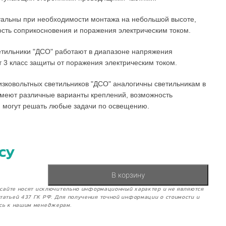
уальны при необходимости монтажа на небольшой высоте,
ость соприкосновения и поражения электрическим током.
етильники "ДСО" работают в диапазоне напряжения
 3 класс защиты от поражения электрическим током.
зковольтных светильников "ДСО" аналогичны светильникам в
имеют различные варианты креплений, возможность
и могут решать любые задачи по освещению.
су
В корзину
м сайте носят исключительно информационный характер и не являются
татьей 437 ГК РФ. Для получения точной информации о стоимости и
сь к нашим менеджерам.