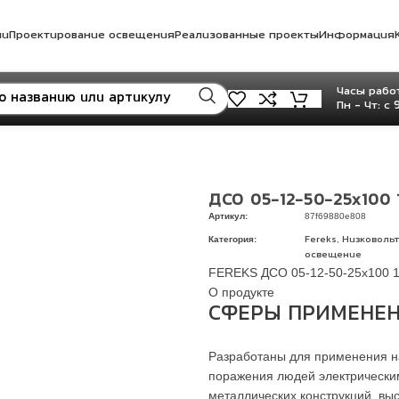
ли
Проектирование освещения
Реализованные проекты
Информация
Часы работ
Пн - Чт: с 
ДСО 05-12-50-25х100 1
Артикул:
87f69880e808
Категория:
,
Fereks
Низковоль
освещение
FEREKS ДСО 05-12-50-25х100 1
О продукте
СФЕРЫ ПРИМЕНЕН
Разработаны для применения на
поражения людей электрическим
металлических конструкций, в