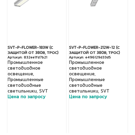
SVT-P-FLOWER-183W (С
SVT-P-FLOWER-212W-12 (С
SV
ЗАЩИТОЙ ОТ 380В, ТРОС)
ЗАЩИТОЙ ОТ 380В, ТРОС)
З
832ee1fd7b21
e496129d33d5
Промышленное
Промышленное
П
светодиодное
светодиодное
с
освещение
,
освещение
,
о
Промышленные
Промышленные
П
светодиодные
светодиодные
с
светильники
,
SVT
светильники
,
SVT
с
Цена по запросу
Цена по запросу
Ц