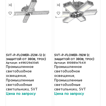
SVT-P-FLOWER-212W-12 (С
SVT-P-FLOWER-192W (С
TL
ЗАЩИТОЙ ОТ 380В, ТРОС)
ЗАЩИТОЙ ОТ 380В, ТРОС)
(Д
e496129d33d5
810881e75431
Промышленное
Промышленное
П
светодиодное
светодиодное
с
освещение
,
освещение
,
о
Промышленные
Промышленные
Н
светодиодные
светодиодные
с
светильники
,
SVT
светильники
,
SVT
с
Цена по запросу
Цена по запросу
Ц