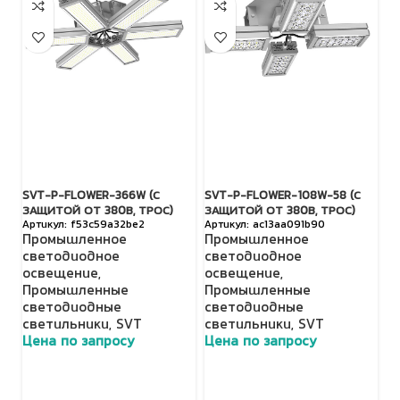
SVT-P-FLOWER-366W (С
SVT-P-FLOWER-108W-58 (С
SV
ЗАЩИТОЙ ОТ 380В, ТРОС)
ЗАЩИТОЙ ОТ 380В, ТРОС)
З
f53c59a32be2
ac13aa091b90
Промышленное
Промышленное
П
светодиодное
светодиодное
с
освещение
,
освещение
,
о
Промышленные
Промышленные
П
светодиодные
светодиодные
с
светильники
,
SVT
светильники
,
SVT
с
Цена по запросу
Цена по запросу
Ц