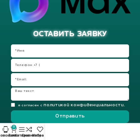
ОСТАВИТЬ ЗАЯВКУ
политикой конфиденциальности.
я согласен с
Отправить
0
звонить
Заказ
Каталог
Сравнение
Избранное