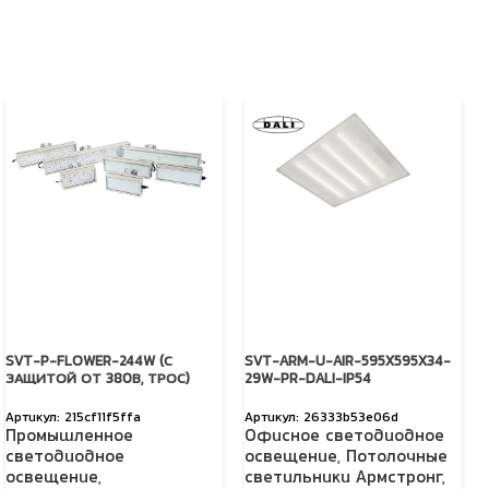
SVT-P-FLOWER-244W (С
SVT-ARM-U-AIR-595X595X34-
ЗАЩИТОЙ ОТ 380В, ТРОС)
29W-PR-DALI-IP54
215cf11f5ffa
26333b53e06d
Промышленное
Офисное светодиодное
светодиодное
освещение
,
Потолочные
освещение
,
светильники Армстронг
,