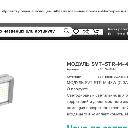
ли
Проектирование освещения
Реализованные проекты
Информация
Часы работ
Пн - Чт: с 
МОДУЛЬ SVT-STR-M-4
Артикул:
e21d6bd1bfdb
Категория:
,
SVT
Промышленно
МОДУЛЬ SVT-STR-M-48W (С З
О продукте
Светодиодный светильник для
территорий и дорог местного з
помощью поворотного кронштей
входящего в комплект хомута. 